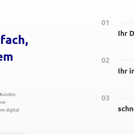
01
Ihr 
fach,
lem
02
Ihr 
n Kunden
03
ive
schn
em digital